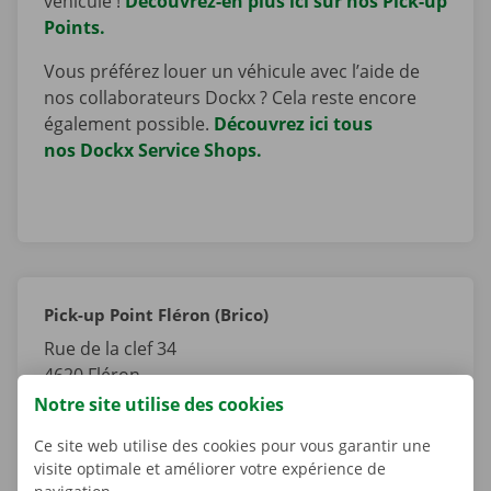
véhicule !
Découvrez-en plus ici sur nos Pick-up
Points.
Vous préférez louer un véhicule avec l’aide de
nos collaborateurs Dockx ? Cela reste encore
également possible.
Découvrez ici tous
nos Dockx Service Shops.
Pick-up Point Fléron (Brico)
Rue de la clef 34
4620
Fléron
Liège
Notre site utilise des cookies
Belgique
Ce site web utilise des cookies pour vous garantir une
visite optimale et améliorer votre expérience de