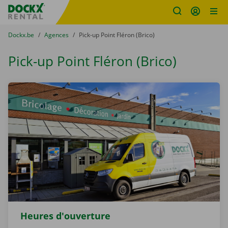
sitename
Skip content
Skip language
You are here:
du
Dockx.be
to
Agences
to
Pick-up Point Fléron (Brico)
Pick-up Point Fléron (Brico)
Heures d'ouverture