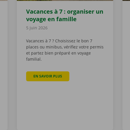
Vacances à 7 : organiser un
voyage en famille
5 juin 2026
Vacances à 7 ? Choisissez le bon 7
places ou minibus, vérifiez votre permis
et partez bien préparé en voyage
familial.
EN SAVOIR PLUS
À PROPOS DE VACANCES À 7 : ORGANI
HE DÈS 2,5 TONNES : QUAND EST-CE REQUIS ?