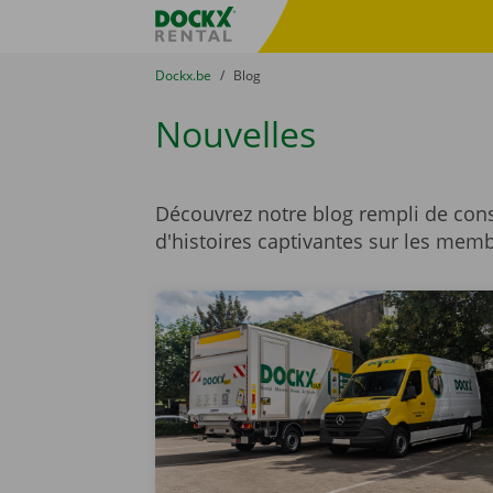
Skip content
Skip language
sitename
You are here:
du
Dockx.be
to
Blog
Nouvelles
Découvrez notre blog rempli de cons
d'histoires captivantes sur les memb