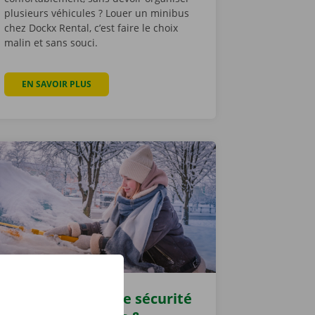
plusieurs véhicules ? Louer un minibus
chez Dockx Rental, c’est faire le choix
malin et sans souci.
TAL
TE DOUBLE CABINE CHEZ DOCKX RENTAL
EN SAVOIR PLUS
À PROPOS DE LOUER UN MINIBUS : LA SOLUTION FL
Conduire en toute sécurité