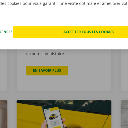
l’histoire de Dockx Rental
 des cookies pour vous garantir une visite optimale et améliorer vo
et de Dockx Group
26 janvier 2024
Dockx Rental est née de l’esprit
ÉRENCES
ACCEPTER TOUS LES COOKIES
d’entreprise de plusieurs frères, qui ont
fait de l’entreprise un partenaire
omniprésent et fiable. Wilfried Dockx
raconte son histoire.
EN SAVOIR PLUS
À PROPOS DE WILFRIED DOCKX À PROP
LE IDÉAL POUR VOTRE RÉNOVATION