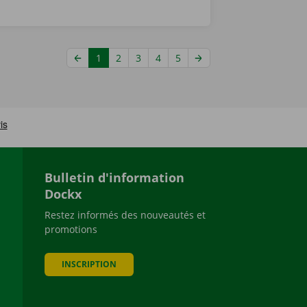
1
2
3
4
5
Bulletin d'information
Dockx
Restez informés des nouveautés et
promotions
be
INSCRIPTION