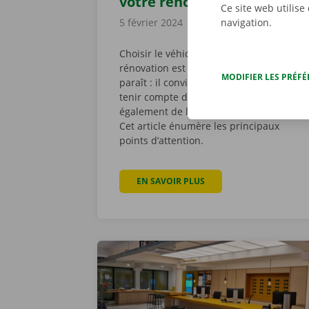
votre rénovation
Ce site web utilise
5 février 2024
navigation.
Choisir le véhicule approprié pour votre
rénovation est moins évident qu’il n’y
MODIFIER LES PRÉF
paraît : il convient non seulement de
tenir compte du volume, mais
également de la capacité de charge.
Cet article énumère les principaux
points d’attention.
EN SAVOIR PLUS
À PROPOS DE LE VÉHICU