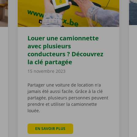
Louer une camionnette
avec plusieurs
conducteurs ? Découvrez
la clé partagée
15 novembre 2023
Partager une voiture de location n'a
jamais été aussi facile. Grâce à la clé
partagée, plusieurs personnes peuvent
prendre et utiliser la camionnette
louée.
EN SAVOIR PLUS
À PROPOS DE LOUER UNE CAMIONNETT
U DOCKX SERVICE SHOP OPTIMISE ENCORE L’EXPÉRIENCE CLIENT