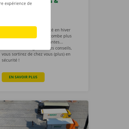
en hiver : conseils &
tre expérience de
astuces
20 décembre 2023
Conduire en toute sécurité en hiver
n’est pas simple : la nuit tombe plus
vite, les routes sont glissantes...
Heureusement, grâce à ces conseils,
vous sortirez de chez vous (plus) en
sécurité !
OS DE L’HISTOIRE DE DOCKX RENTAL ET DE DOCKX GROUP
EN SAVOIR PLUS
À PROPOS DE CONDUIRE EN TOUTE SÉCURITÉ EN HIVE