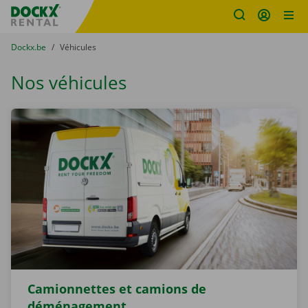
sitename
Skip content
Skip language
You are here:
du
Dockx.be
to
Véhicules
Nos véhicules
Camionnettes et camions de
déménagement