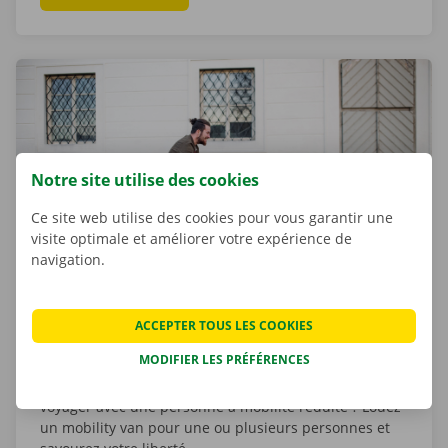
Notre site utilise des cookies
Ce site web utilise des cookies pour vous garantir une
visite optimale et améliorer votre expérience de
navigation.
Mobility van (transport de personne à
ACCEPTER TOUS LES COOKIES
mobilité réduite)
MODIFIER LES PRÉFÉRENCES
Votre mobilité est réduite ou vous envisagez de
voyager avec une personne à mobilité réduite ? Louez
un mobility van pour une ou plusieurs personnes et