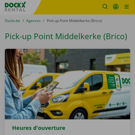
sitename
Skip content
Skip language
You are here:
du
Dockx.be
to
Agences
to
Pick-up Point Middelkerke (Brico)
Pick-up Point Middelkerke (Brico)
Heures d'ouverture