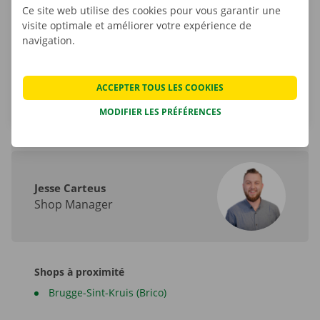
Ce site web utilise des cookies pour vous garantir une
Tel.:
+32 800 11 266
visite optimale et améliorer votre expérience de
navigation.
Email.:
middelkerke-br@dockx.be
Itinéraire
ACCEPTER TOUS LES COOKIES
MODIFIER LES PRÉFÉRENCES
Jesse Carteus
Shop Manager
Shops à proximité
Brugge-Sint-Kruis (Brico)