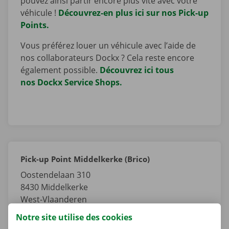
pouvez ainsi partir encore plus vite avec votre
véhicule !
Découvrez-en plus ici sur nos Pick-up
Points.
Vous préférez louer un véhicule avec l’aide de
nos collaborateurs Dockx ? Cela reste encore
également possible.
Découvrez ici tous
nos Dockx Service Shops.
Pick-up Point Middelkerke (Brico)
Oostendelaan 310
8430
Middelkerke
West-Vlaanderen
Belgique
Notre site utilise des cookies