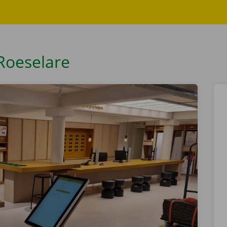
e
Roeselare