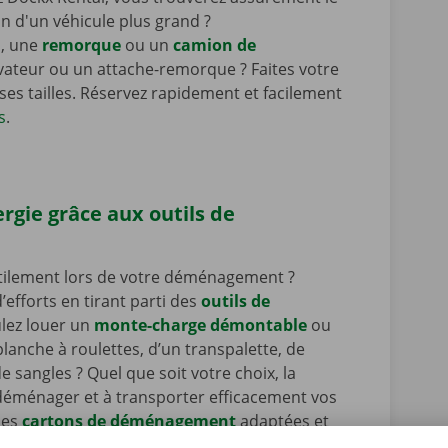
n d'un véhicule plus grand ?
n
, une
remorque
ou un
camion de
ateur ou un attache-remorque ? Faites votre
rses tailles. Réservez rapidement et facilement
s
.
rgie grâce aux outils de
utilement lors de votre déménagement ?
fforts en tirant parti des
outils de
lez louer un
monte-charge démontable
ou
planche à roulettes, d’un transpalette, de
angles ? Quel que soit votre choix, la
à déménager et à transporter efficacement vos
des
cartons de déménagement
adaptées et
tiques et vous serez fin prêt(e) pour un