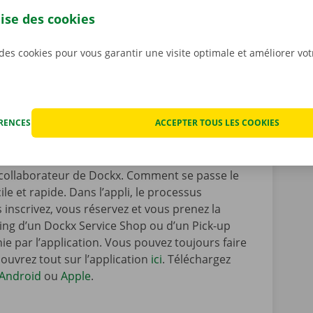
ponibles en ligne
ou dans le Dockx Service
lise des cookies
 des cookies pour vous garantir une visite optimale et améliorer vo
ÉRENCES
ACCEPTER TOUS LES COOKIES
 déménagement
ou une
camionnette
quand
cas, utilisez l’
appli Dockx
. Grâce à
véhicule 24 h/24 et 7 j/7 de manière entièrement
 collaborateur de Dockx. Comment se passe le
ile et rapide. Dans l’appli, le processus
s inscrivez, vous réservez et vous prenez la
rking d’un Dockx Service Shop ou d’un Pick-up
ie par l’application. Vous pouvez toujours faire
couvrez tout sur l’application
ici
. Téléchargez
Android
ou
Apple
.