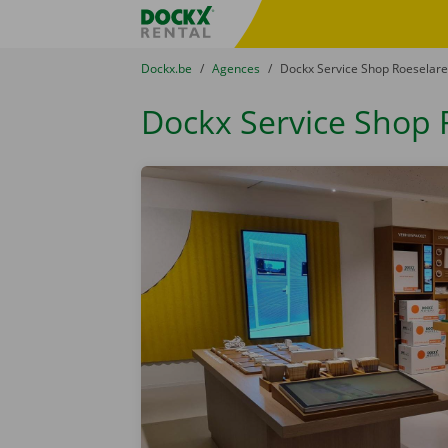
Skip content
Skip language
sitename
You are here:
du
Dockx.be
to
Agences
to
Dockx Service Shop Roeselar
Dockx Service Shop 