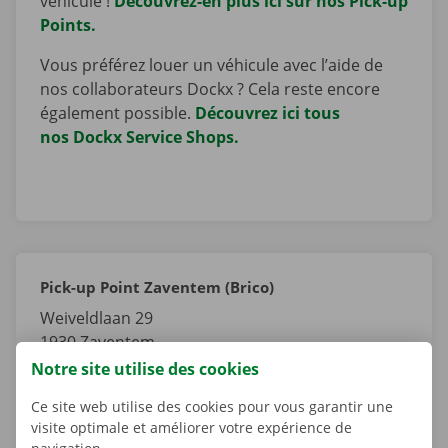
véhicule !
Découvrez-en plus ici sur nos Pick-up
Points.
Vous préférez louer un véhicule avec l’aide de
nos collaborateurs Dockx ? Cela reste encore
également possible.
Découvrez ici tous
nos Dockx Service Shops.
Pick-up Point Zaventem (Brico)
Weiveldlaan 29
1930
Zaventem
Brabant Flamand
Notre site utilise des cookies
Belgique
Ce site web utilise des cookies pour vous garantir une
visite optimale et améliorer votre expérience de