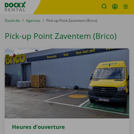
sitename
Skip content
Skip language
You are here:
du
Dockx.be
to
Agences
to
Pick-up Point Zaventem (Brico)
Pick-up Point Zaventem (Brico)
Heures d'ouverture