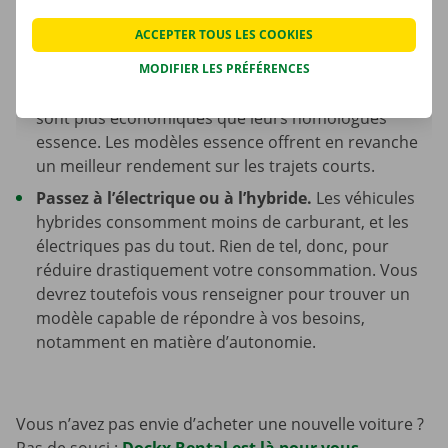
Depuis 2017, les véhicules sont soumis à la norme
ACCEPTER TOUS LES COOKIES
WLTP, qui est plus précise.
Diesel ou essence ?
Sur les longues distances
MODIFIER LES PRÉFÉRENCES
parcourues à vitesse constante, les moteurs diesel
sont plus économiques que leurs homologues
essence. Les modèles essence offrent en revanche
un meilleur rendement sur les trajets courts.
Passez à l’électrique ou à l’hybride.
Les véhicules
hybrides consomment moins de carburant, et les
électriques pas du tout. Rien de tel, donc, pour
réduire drastiquement votre consommation. Vous
devrez toutefois vous renseigner pour trouver un
modèle capable de répondre à vos besoins,
notamment en matière d’autonomie.
Vous n’avez pas envie d’acheter une nouvelle voiture ?
Pas de souci :
Dockx Rental est là pour vous