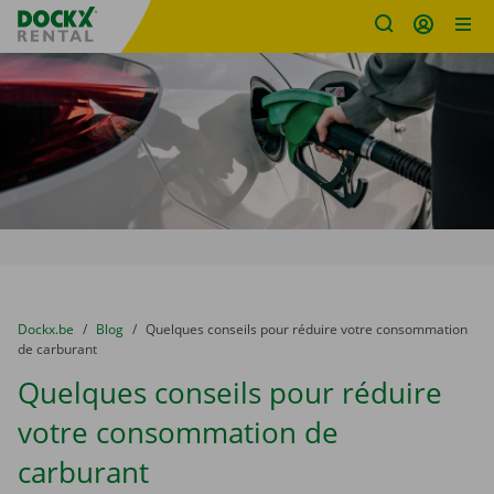
sitename
Skip content
Skip language
You are here:
du
Dockx.be
to
Blog
to
Quelques conseils pour réduire votre consommation
de carburant
Quelques conseils pour réduire
votre consommation de
carburant