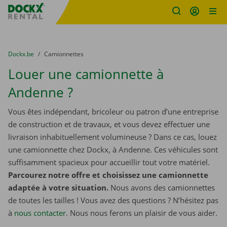
sitename
Skip content
Skip language
You are here:
du
Dockx.be
to
Camionnettes
Louer une camionnette à
Andenne ?
Vous êtes indépendant, bricoleur ou patron d’une entreprise
de construction et de travaux, et vous devez effectuer une
livraison inhabituellement volumineuse ? Dans ce cas, louez
une camionnette chez Dockx, à Andenne. Ces véhicules sont
suffisamment spacieux pour accueillir tout votre matériel.
Parcourez notre offre et choisissez une camionnette
adaptée à votre situation.
Nous avons des camionnettes
de toutes les tailles ! Vous avez des questions ? N’hésitez pas
à
nous contacter
. Nous nous ferons un plaisir de vous aider.