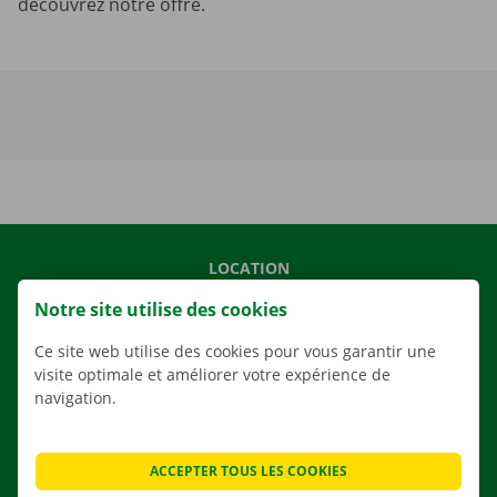
découvrez notre offre.
LOCATION
NOS VÉHICULES
Notre site utilise des cookies
NOS SERVICES
Ce site web utilise des cookies pour vous garantir une
AGENCES
visite optimale et améliorer votre expérience de
navigation.
APPLI
SOLUTIONS DE DÉMÉNAGEMENT
ACCEPTER TOUS LES COOKIES