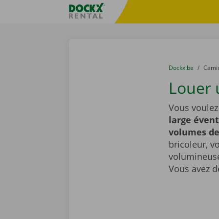
Skip content
Skip language
sitename
You are here:
du
Dockx.be
to
Cami
Louer 
Vous voulez
large évent
volumes d
bricoleur, v
volumineuse
Vous avez d