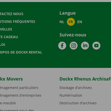
Langue
TACTEZ NOUS
STIONS FRÉQUENTES
NL
FR
EN
VELLES
Suivez-nous
TE CADEAU
Facebook
Instagram
LinkedIn
YouTu
LOI
ROPOS DE DOCKX RENTAL
kx Movers
Dockx Rhenus Archisaf
nagement particuliers
Stockage d'archives
nagement d'entreprises
Numérisation
e-meuble
Destruction d'archives
nagement pour des