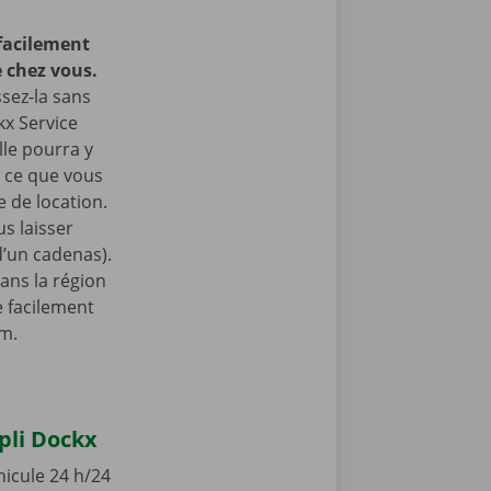
facilement
 chez vous.
ssez-la sans
kx Service
lle pourra y
à ce que vous
 de location.
s laisser
 d’un cadenas).
ans la région
 facilement
am.
ppli Dockx
hicule 24 h/24