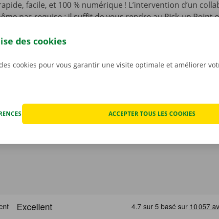
t rapide, facile, et 100 % numérique ! L’intervention d’un coll
ême pas requise : il suffit de vous rendre au Pick-up Point
de votre choix, et d’ouvrir la camionnette à l’aide d’une clé
’appli gratuite pour Android sur le
Google Play Store
, ou po
lise des cookies
 des cookies pour vous garantir une visite optimale et améliorer vo
ÉRENCES
ACCEPTER TOUS LES COOKIES