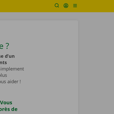
e ?
se d’un
nts
 simplement
plus
us aider !
 Vous
près de