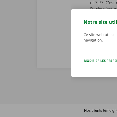
et 7 j/7. C’es
Dockx n’est m
Service Shop 
Téléchargez l
Notre site uti
l’
App Store
.
Ce site web utilise
navigation.
MODIFIER LES PRÉF