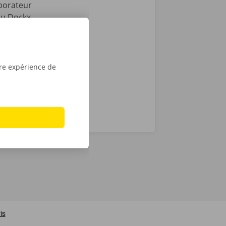
aborateur
 ou Dockx
 numérique.
ur iPhone sur
tre expérience de