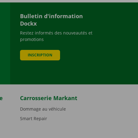
Bulletin d'information
Dockx
Restez informés des nouveautés et
promotions
be
INSCRIPTION
e
Carrosserie Markant
Dommage au véhicule
Smart Repair