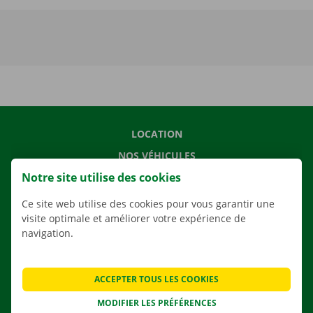
LOCATION
NOS VÉHICULES
Notre site utilise des cookies
NOS SERVICES
AGENCES
Ce site web utilise des cookies pour vous garantir une
visite optimale et améliorer votre expérience de
APPLI
navigation.
SOLUTIONS DE DÉMÉNAGEMENT
ACCEPTER TOUS LES COOKIES
MODIFIER LES PRÉFÉRENCES
CONTACTEZ NOUS