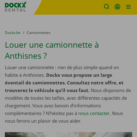
sitename
Skip content
Skip language
You are here:
du
Dockx.be
to
Camionnettes
Louer une camionnette à
Anthisnes ?
Louer une camionnette : rien de plus simple quand on
habite à Anthisnes.
Dockx vous propose un large
éventail de camionnettes. Consultez notre offre, et
trouverez le véhicule qu’il vous faut.
Nous disposons de
modèles de toutes les tailles, avec différentes capacités de
chargement. Vous avez besoin d’informations
complémentaires ? N’hésitez pas à
nous contacter
. Nous
nous ferons un plaisir de vous aider.