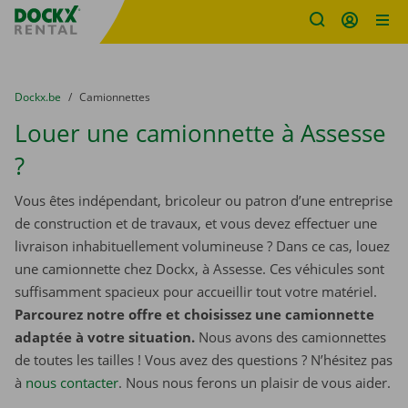
sitename
Skip content
Skip language
You are here:
du
Dockx.be
to
Camionnettes
Louer une camionnette à Assesse
?
Vous êtes indépendant, bricoleur ou patron d’une entreprise
de construction et de travaux, et vous devez effectuer une
livraison inhabituellement volumineuse ? Dans ce cas, louez
une camionnette chez Dockx, à Assesse. Ces véhicules sont
suffisamment spacieux pour accueillir tout votre matériel.
Parcourez notre offre et choisissez une camionnette
adaptée à votre situation.
Nous avons des camionnettes
de toutes les tailles ! Vous avez des questions ? N’hésitez pas
à
nous contacter
. Nous nous ferons un plaisir de vous aider.