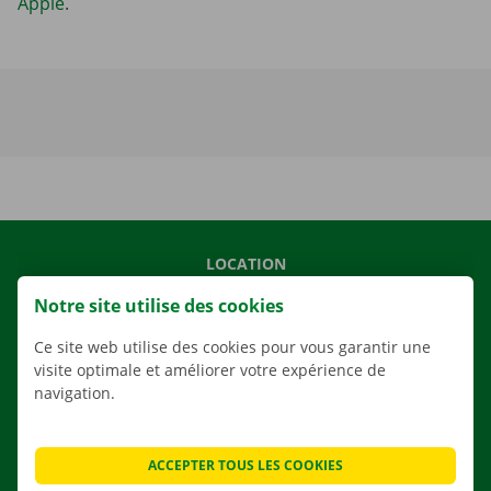
Apple
.
LOCATION
NOS VÉHICULES
Notre site utilise des cookies
NOS SERVICES
Ce site web utilise des cookies pour vous garantir une
AGENCES
visite optimale et améliorer votre expérience de
navigation.
APPLI
SOLUTIONS DE DÉMÉNAGEMENT
ACCEPTER TOUS LES COOKIES