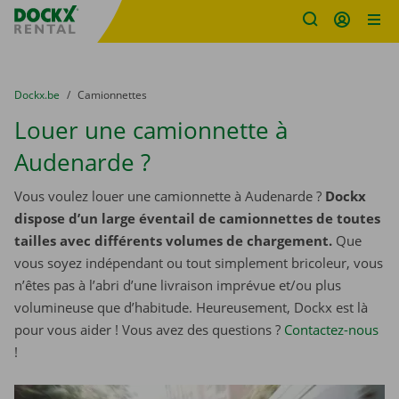
sitename
Skip content
Skip language
You are here:
du
Dockx.be
to
Camionnettes
Louer une camionnette à
Audenarde ?
Vous voulez louer une camionnette à Audenarde ?
Dockx
dispose d’un large éventail de camionnettes de toutes
tailles avec différents volumes de chargement.
Que
vous soyez indépendant ou tout simplement bricoleur, vous
n’êtes pas à l’abri d’une livraison imprévue et/ou plus
volumineuse que d’habitude. Heureusement, Dockx est là
pour vous aider ! Vous avez des questions ?
Contactez-nous
!