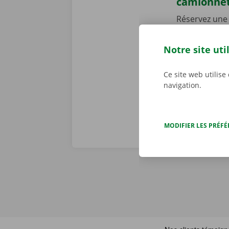
camionne
Réservez une 
h/24 et 7 j/7
en toute faci
Notre site uti
parcourez not
joué ! Téléch
Ce site web utilise
navigation.
MODIFIER LES PRÉF