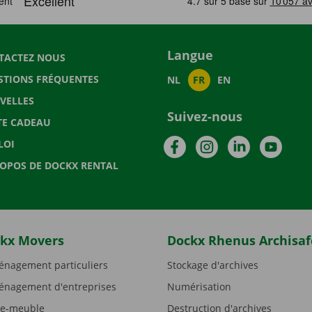
Langue
TACTEZ NOUS
STIONS FRÉQUENTES
NL
FR
EN
VELLES
Suivez-nous
TE CADEAU
Facebook
Instagram
LinkedIn
YouTu
LOI
ROPOS DE DOCKX RENTAL
kx Movers
Dockx Rhenus Archisaf
nagement particuliers
Stockage d'archives
nagement d'entreprises
Numérisation
e-meuble
Destruction d'archives