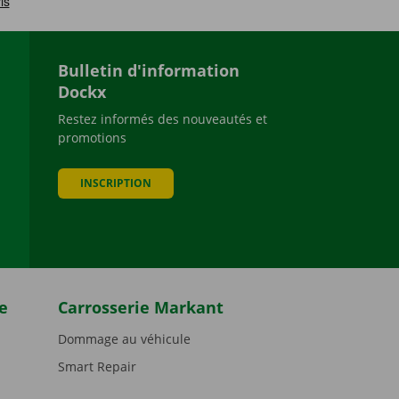
Bulletin d'information
Dockx
Restez informés des nouveautés et
promotions
be
INSCRIPTION
e
Carrosserie Markant
Dommage au véhicule
Smart Repair