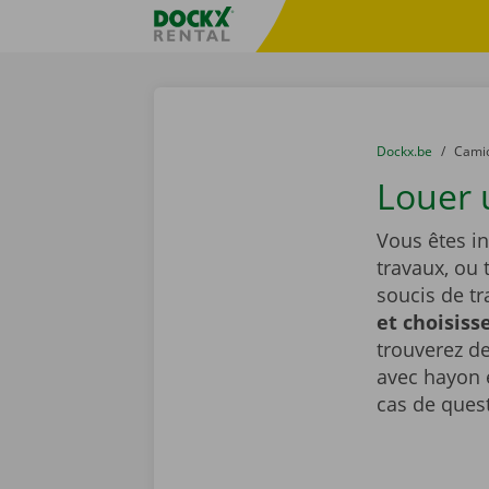
Skip content
Skip language
sitename
You are here:
du
Dockx.be
to
Cami
Louer 
Vous êtes i
travaux, ou 
soucis de t
et choisiss
trouverez de
avec hayon é
cas de ques