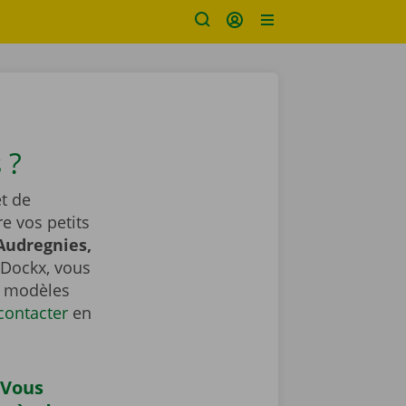
 ?
t de
e vos petits
Audregnies,
 Dockx, vous
es modèles
contacter
​​​​​​​ en
 Vous