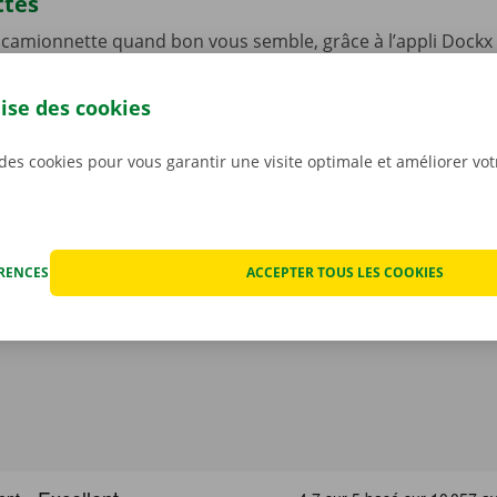
ttes
camionnette quand bon vous semble, grâce à l’appli Dockx 
. Vous pouvez à présent louer une camionnette sans contact, 
lité à l’aide d’une clé numérique. Sélectionnez un point d’en
lise des cookies
re offre de véhicules, choisissez une camionnette, payez, et 
argez sans plus attendre notre appli gratuite pour
Android
o
 des cookies pour vous garantir une visite optimale et améliorer vo
ÉRENCES
ACCEPTER TOUS LES COOKIES