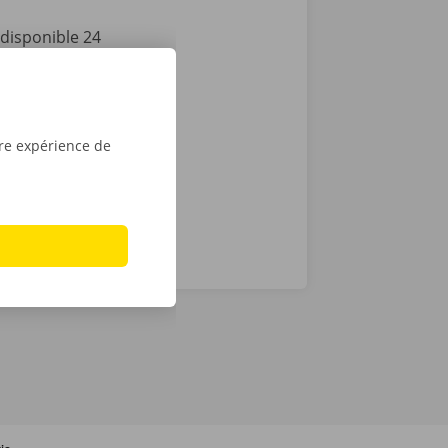
disponible 24
puis l’ouvrir
lèvement,
le tour est
u
Apple
.
tre expérience de