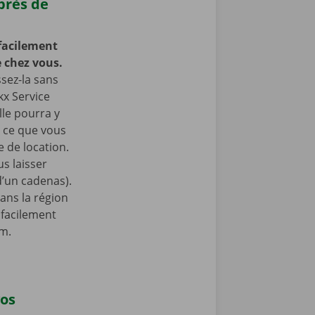
près de
facilement
 chez vous.
ssez-la sans
kx Service
lle pourra y
à ce que vous
 de location.
s laisser
 d’un cadenas).
ans la région
 facilement
am.
vos