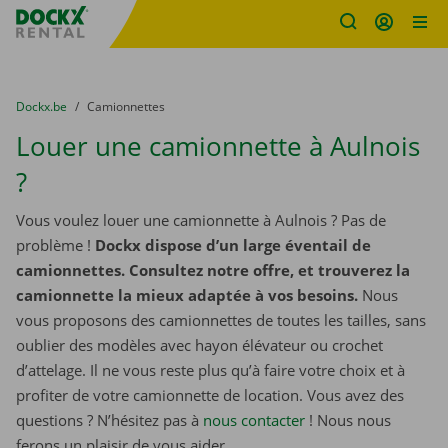
sitename
Skip content
Skip language
You are here:
du
Dockx.be
to
Camionnettes
Louer une camionnette à Aulnois
?
Vous voulez louer une camionnette à Aulnois ? Pas de
problème !
Dockx dispose d’un large éventail de
camionnettes. Consultez notre offre, et trouverez la
camionnette la mieux adaptée à vos besoins.
Nous
vous proposons des camionnettes de toutes les tailles, sans
oublier des modèles avec hayon élévateur ou crochet
d’attelage. Il ne vous reste plus qu’à faire votre choix et à
profiter de votre camionnette de location. Vous avez des
questions ? N’hésitez pas à
nous contacter
! Nous nous
ferons un plaisir de vous aider.