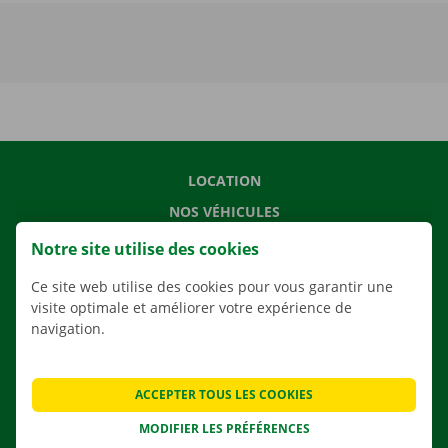
LOCATION
NOS VÉHICULES
NOS SERVICES
Notre site utilise des cookies
AGENCES
Ce site web utilise des cookies pour vous garantir une
APPLI
visite optimale et améliorer votre expérience de
navigation.
SOLUTIONS DE DÉMÉNAGEMENT
ACCEPTER TOUS LES COOKIES
MODIFIER LES PRÉFÉRENCES
CONTACTEZ NOUS