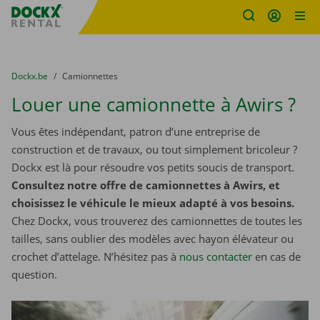
sitename
Skip content
Skip language
You are here:
du
Dockx.be
to
Camionnettes
Louer une camionnette à Awirs ?
Vous êtes indépendant, patron d’une entreprise de
construction et de travaux, ou tout simplement bricoleur ?
Dockx est là pour résoudre vos petits soucis de transport.
Consultez notre offre de camionnettes à Awirs, et
choisissez le véhicule le mieux adapté à vos besoins.
Chez Dockx, vous trouverez des camionnettes de toutes les
tailles, sans oublier des modèles avec hayon élévateur ou
crochet d’attelage. N’hésitez pas à
nous contacter
​​​​​​​ en cas de
question.