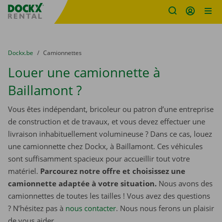
sitename
Skip content
Skip language
You are here:
du
Dockx.be
to
Camionnettes
Louer une camionnette à
Baillamont ?
Vous êtes indépendant, bricoleur ou patron d’une entreprise
de construction et de travaux, et vous devez effectuer une
livraison inhabituellement volumineuse ? Dans ce cas, louez
une camionnette chez Dockx, à Baillamont. Ces véhicules
sont suffisamment spacieux pour accueillir tout votre
matériel.
Parcourez notre offre et choisissez une
camionnette adaptée à votre situation.
Nous avons des
camionnettes de toutes les tailles ! Vous avez des questions
? N’hésitez pas à
nous contacter
. Nous nous ferons un plaisir
de vous aider.