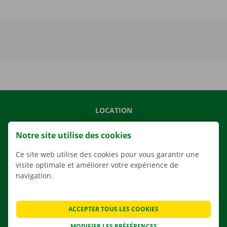
LOCATION
NOS VÉHICULES
Notre site utilise des cookies
NOS SERVICES
Ce site web utilise des cookies pour vous garantir une
AGENCES
visite optimale et améliorer votre expérience de
APPLI
navigation.
SOLUTIONS DE DÉMÉNAGEMENT
ACCEPTER TOUS LES COOKIES
MODIFIER LES PRÉFÉRENCES