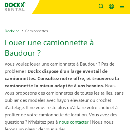
sitename
Skip content
Skip language
You are here:
du
Dockx.be
to
Camionnettes
Louer une camionnette à
Baudour ?
Vous voulez louer une camionnette à Baudour ? Pas de
problème !
Dockx dispose d’un large éventail de
camionnettes. Consultez notre offre, et trouverez la
camionnette la mieux adaptée à vos besoins.
Nous
vous proposons des camionnettes de toutes les tailles, sans
oublier des modèles avec hayon élévateur ou crochet
d’attelage. Il ne vous reste plus qu’à faire votre choix et à
profiter de votre camionnette de location. Vous avez des
questions ? N’hésitez pas à
nous contacter
! Nous nous
ferons un plaisir de vous aider.