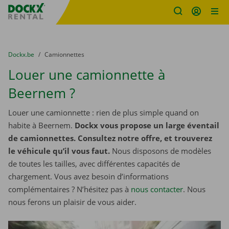
sitename
Skip content
Skip language
You are here:
du
Dockx.be
to
Camionnettes
Louer une camionnette à
Beernem ?
Louer une camionnette : rien de plus simple quand on
habite à Beernem.
Dockx vous propose un large éventail
de camionnettes. Consultez notre offre, et trouverez
le véhicule qu’il vous faut.
Nous disposons de modèles
de toutes les tailles, avec différentes capacités de
chargement. Vous avez besoin d’informations
complémentaires ? N’hésitez pas à
nous contacter
. Nous
nous ferons un plaisir de vous aider.