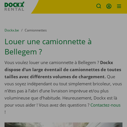
sitename
Skip content
Skip language
You are here:
du
Dockx.be
to
Camionnettes
Louer une camionnette à
Bellegem ?
Vous voulez louer une camionnette à Bellegem ?
Dockx
dispose d’un large éventail de camionnettes de toutes
tailles avec différents volumes de chargement.
Que
vous soyez indépendant ou tout simplement bricoleur, vous
n’êtes pas à l’abri d’une livraison imprévue et/ou plus
volumineuse que d’habitude. Heureusement, Dockx est là
pour vous aider ! Vous avez des questions ?
Contactez-nous
!