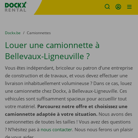
sitename
Skip content
Skip language
You are here:
du
Dockx.be
to
Camionnettes
Louer une camionnette à
Bellevaux-Ligneuville ?
Vous êtes indépendant, bricoleur ou patron d’une entreprise
de construction et de travaux, et vous devez effectuer une
livraison inhabituellement volumineuse ? Dans ce cas, louez
une camionnette chez Dockx, à Bellevaux-Ligneuville. Ces
véhicules sont suffisamment spacieux pour accueillir tout
votre matériel.
Parcourez notre offre et choisissez une
camionnette adaptée à votre situation.
Nous avons des
camionnettes de toutes les tailles ! Vous avez des questions
? N’hésitez pas à
nous contacter
. Nous nous ferons un plaisir
de vous aider.