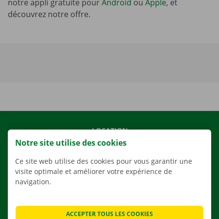
notre appli gratuite pour
Android
ou
Apple
, et
découvrez notre offre.
LOCATION
Notre site utilise des cookies
NOS VÉHICULES
NOS SERVICES
Ce site web utilise des cookies pour vous garantir une
visite optimale et améliorer votre expérience de
AGENCES
navigation.
APPLI
SOLUTIONS DE DÉMÉNAGEMENT
ACCEPTER TOUS LES COOKIES