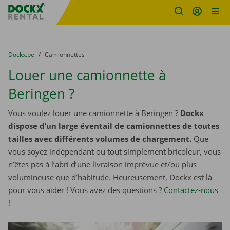
sitename
Skip content
Skip language
You are here:
du
Dockx.be
to
Camionnettes
Louer une camionnette à
Beringen ?
Vous voulez louer une camionnette à Beringen ?
Dockx
dispose d’un large éventail de camionnettes de toutes
tailles avec différents volumes de chargement.
Que
vous soyez indépendant ou tout simplement bricoleur, vous
n’êtes pas à l’abri d’une livraison imprévue et/ou plus
volumineuse que d’habitude. Heureusement, Dockx est là
pour vous aider ! Vous avez des questions ?
Contactez-nous
!