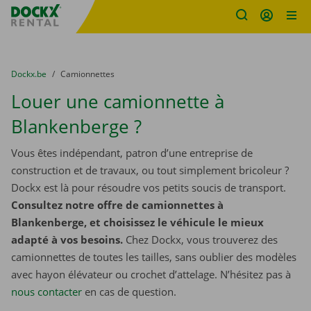
sitename
Skip content
Skip language
You are here:
du
Dockx.be
to
Camionnettes
Louer une camionnette à
Blankenberge ?
Vous êtes indépendant, patron d’une entreprise de
construction et de travaux, ou tout simplement bricoleur ?
Dockx est là pour résoudre vos petits soucis de transport.
Consultez notre offre de camionnettes à
Blankenberge, et choisissez le véhicule le mieux
adapté à vos besoins.
Chez Dockx, vous trouverez des
camionnettes de toutes les tailles, sans oublier des modèles
avec hayon élévateur ou crochet d’attelage. N’hésitez pas à
nous contacter
​​​​​​​ en cas de question.