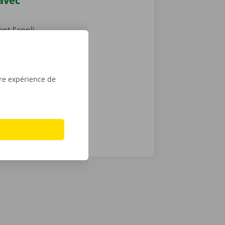
 avec
nt l’appli
7, depuis
vient le
location dans
tre expérience de