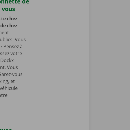
onnette de
z vous
te chez
 de chez
ment
ublics. Vous
 ? Pensez à
ssez votre
e Dockx
int. Vous
 Garez-vous
ing, et
 véhicule
otre