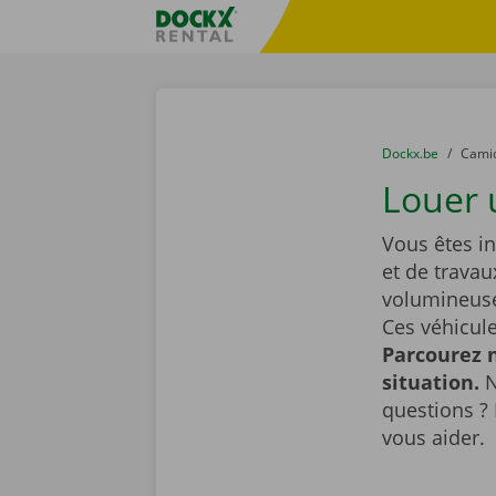
Skip content
Skip language
sitename
You are here:
du
Dockx.be
to
Cami
Louer 
Vous êtes i
et de travau
volumineuse
Ces véhicule
Parcourez n
situation.
N
questions ? 
vous aider.