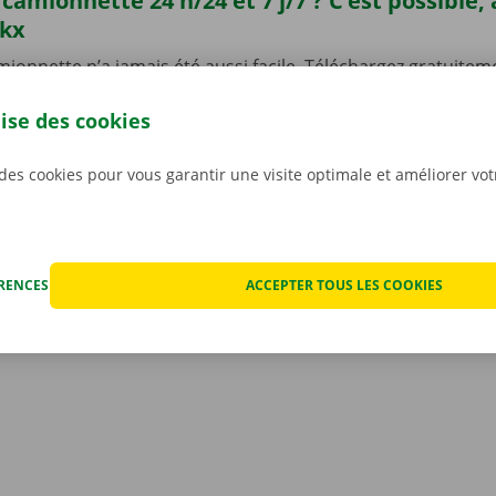
camionnette 24 h/24 et 7 j/7 ? C’est possible,
ckx
ionnette n’a jamais été aussi facile. Téléchargez gratuiteme
ndroid
ou
Apple
et réservez une camionnette 24 h/24 et 7 j/
lise des cookies
one. Choisissez rapidement et facilement le modèle qui con
situation. Payez via l’appli, et récupérez votre véhicule de 
int ou Dockx Service Shop de votre choix.
 des cookies pour vous garantir une visite optimale et améliorer vo
ÉRENCES
ACCEPTER TOUS LES COOKIES