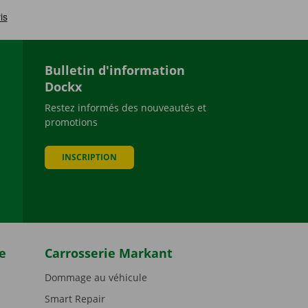
Bulletin d'information
Dockx
Restez informés des nouveautés et
promotions
be
INSCRIPTION
e
Carrosserie Markant
Dommage au véhicule
Smart Repair