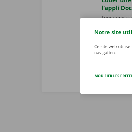
Louer une 
l’appli Do
Louer une cam
Dockx pour
A
Notre site uti
votre smartph
mieux à votre 
le Pick-up Po
Ce site web utilise
navigation.
MODIFIER LES PRÉF