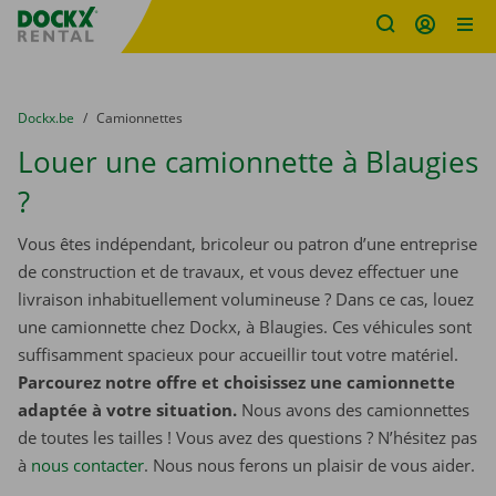
sitename
Skip content
Skip language
You are here:
du
Dockx.be
to
Camionnettes
Louer une camionnette à Blaugies
?
Vous êtes indépendant, bricoleur ou patron d’une entreprise
de construction et de travaux, et vous devez effectuer une
livraison inhabituellement volumineuse ? Dans ce cas, louez
une camionnette chez Dockx, à Blaugies. Ces véhicules sont
suffisamment spacieux pour accueillir tout votre matériel.
Parcourez notre offre et choisissez une camionnette
adaptée à votre situation.
Nous avons des camionnettes
de toutes les tailles ! Vous avez des questions ? N’hésitez pas
à
nous contacter
. Nous nous ferons un plaisir de vous aider.