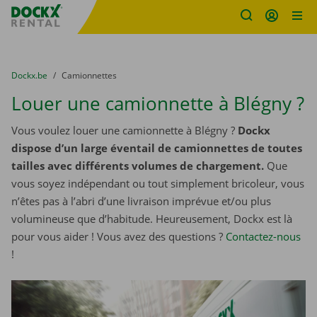
sitename
Skip content
Skip language
You are here:
du
Dockx.be
to
Camionnettes
Louer une camionnette à Blégny ?
Vous voulez louer une camionnette à Blégny ?
Dockx
dispose d’un large éventail de camionnettes de toutes
tailles avec différents volumes de chargement.
Que
vous soyez indépendant ou tout simplement bricoleur, vous
n’êtes pas à l’abri d’une livraison imprévue et/ou plus
volumineuse que d’habitude. Heureusement, Dockx est là
pour vous aider ! Vous avez des questions ?
Contactez-nous
!