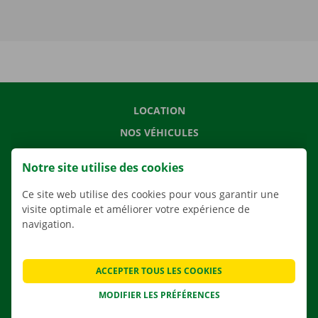
LOCATION
NOS VÉHICULES
NOS SERVICES
Notre site utilise des cookies
AGENCES
Ce site web utilise des cookies pour vous garantir une
APPLI
visite optimale et améliorer votre expérience de
SOLUTIONS DE DÉMÉNAGEMENT
navigation.
ACCEPTER TOUS LES COOKIES
CONTACTEZ NOUS
MODIFIER LES PRÉFÉRENCES
QUESTIONS FRÉQUENTES