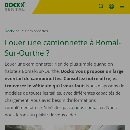
sitename
Skip content
Skip language
You are here:
du
Dockx.be
to
Camionnettes
Louer une camionnette à Bomal-
Sur-Ourthe ?
Louer une camionnette : rien de plus simple quand on
habite à Bomal-Sur-Ourthe.
Dockx vous propose un large
éventail de camionnettes. Consultez notre offre, et
trouverez le véhicule qu’il vous faut.
Nous disposons de
modèles de toutes les tailles, avec différentes capacités de
chargement. Vous avez besoin d’informations
complémentaires ? N’hésitez pas à
nous contacter
. Nous
nous ferons un plaisir de vous aider.