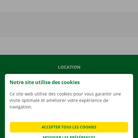
LOCATION
NOS VÉHICULES
Notre site utilise des cookies
NOS SERVICES
Ce site web utilise des cookies pour vous garantir une
AGENCES
visite optimale et améliorer votre expérience de
APPLI
navigation.
SOLUTIONS DE DÉMÉNAGEMENT
ACCEPTER TOUS LES COOKIES
MODIFIER LES PRÉFÉRENCES