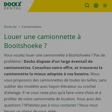
sitename
Skip content
Skip language
You are here:
du
Dockx.be
to
Camionnettes
Louer une camionnette à
Booitshoeke ?
Vous voulez louer une camionnette à Booitshoeke ? Pas de
problème !
Dockx dispose d’un large éventail de
camionnettes. Consultez notre offre, et trouverez la
camionnette la mieux adaptée à vos besoins.
Nous
vous proposons des camionnettes de toutes les tailles, sans
oublier des modèles avec hayon élévateur ou crochet
d’attelage. Il ne vous reste plus qu’à faire votre choix et à
profiter de votre camionnette de location. Vous avez des
questions ? N’hésitez pas à
nous contacter
! Nous nous
ferons un plaisir de vous aider.