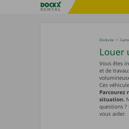
Skip content
Skip language
sitename
You are here:
du
Dockx.be
to
Cami
Louer 
Vous êtes i
et de travau
volumineuse
Ces véhicule
Parcourez n
situation.
N
questions ? 
vous aider.