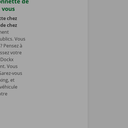
onnette de
z vous
te chez
 de chez
ment
ublics. Vous
 ? Pensez à
ssez votre
e Dockx
int. Vous
 Garez-vous
ing, et
 véhicule
otre