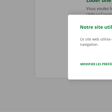
Louer une 
Vous voulez 
Utilisez l’app
rapide, facile
Service Shop,
Notre site uti
récupérer vot
Téléchargez n
Ce site web utilise
navigation.
MODIFIER LES PRÉF