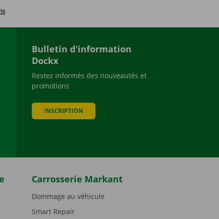
Bulletin d'information
Dockx
Restez informés des nouveautés et
promotions
be
INSCRIPTION
e
Carrosserie Markant
Dommage au véhicule
Smart Repair