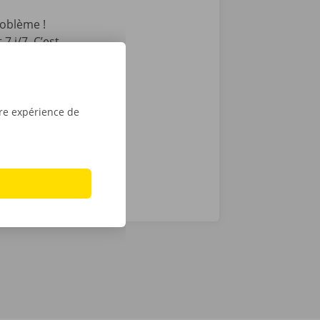
oblème !
7 j/7. C’est
int ou Dockx
 Pour
é numérique.
tre expérience de