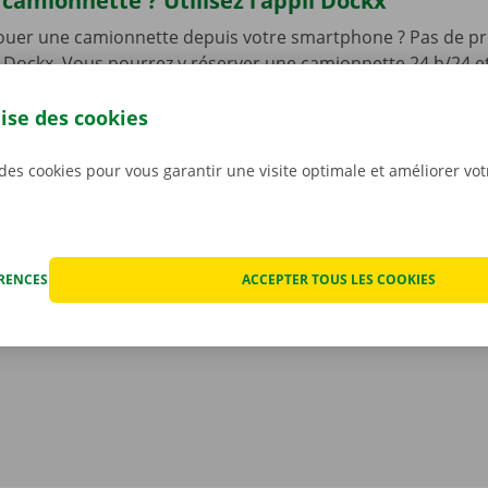
camionnette ? Utilisez l’appli Dockx
louer une camionnette depuis votre smartphone ? Pas de pr
li Dockx. Vous pourrez y réserver une camionnette 24 h/24 et 
, et sans contact ! Utilisez l’appli pour choisir un Pick-up Po
 ainsi que le modèle qui convient le mieux à votre situation.
lise des cookies
re camionnette, vous n’aurez qu’à l’ouvrir à l’aide d’une cl
otre appli gratuite pour
Android
ou
Apple
.
 des cookies pour vous garantir une visite optimale et améliorer vo
ÉRENCES
ACCEPTER TOUS LES COOKIES