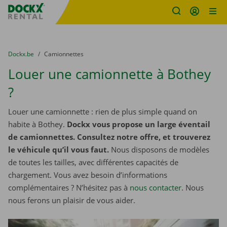
sitename
Skip content
Skip language
You are here:
du
Dockx.be
to
Camionnettes
Louer une camionnette à Bothey
?
Louer une camionnette : rien de plus simple quand on
habite à Bothey.
Dockx vous propose un large éventail
de camionnettes. Consultez notre offre, et trouverez
le véhicule qu’il vous faut.
Nous disposons de modèles
de toutes les tailles, avec différentes capacités de
chargement. Vous avez besoin d’informations
complémentaires ? N’hésitez pas à
nous contacter
. Nous
nous ferons un plaisir de vous aider.