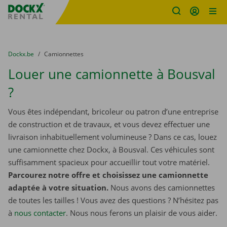
sitename
Skip content
Skip language
You are here:
du
Dockx.be
to
Camionnettes
Louer une camionnette à Bousval
?
Vous êtes indépendant, bricoleur ou patron d’une entreprise
de construction et de travaux, et vous devez effectuer une
livraison inhabituellement volumineuse ? Dans ce cas, louez
une camionnette chez Dockx, à Bousval. Ces véhicules sont
suffisamment spacieux pour accueillir tout votre matériel.
Parcourez notre offre et choisissez une camionnette
adaptée à votre situation.
Nous avons des camionnettes
de toutes les tailles ! Vous avez des questions ? N’hésitez pas
à
nous contacter
. Nous nous ferons un plaisir de vous aider.