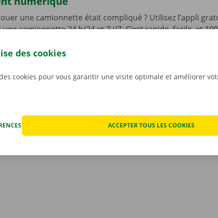
ent numérique
 louer une camionnette était compliqué ? Utilisez l’appli gra
une camionnette 24 h/24 et 7 j/7. C’est rapide, facile, et 10
ez l’appli, choisissez votre véhicule, et payez. Il ne vous rest
lise des cookies
er votre camionnette, que vous pourrez déverrouiller à l’aid
léchargez notre appli gratuite pour
Android
ou
Apple
, et 
 des cookies pour vous garantir une visite optimale et améliorer vo
ÉRENCES
ACCEPTER TOUS LES COOKIES