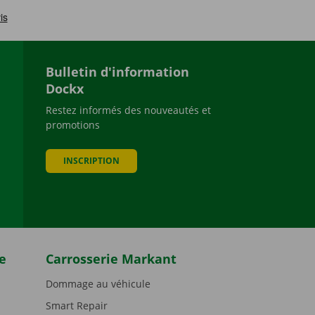
Bulletin d'information
Dockx
Restez informés des nouveautés et
promotions
be
INSCRIPTION
e
Carrosserie Markant
Dommage au véhicule
Smart Repair