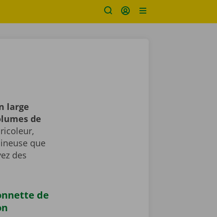
n large
volumes de
icoleur,
umineuse que
vez des
onnette de
on