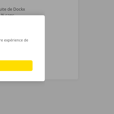
tuite de Dockx
0 % sans
e plus qu’à
e d’une clé
découvrez
tre expérience de