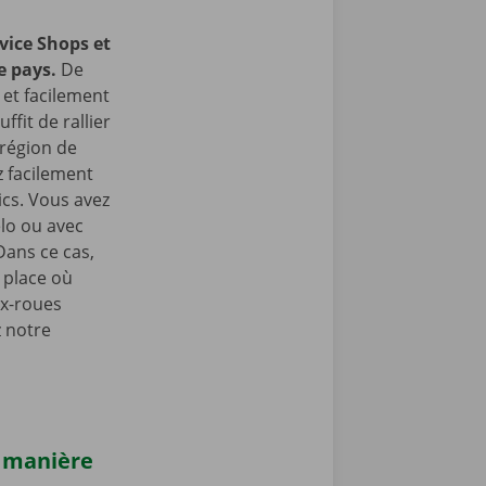
vice Shops et
e pays.
De
et facilement
ffit de rallier
 région de
z facilement
ics. Vous avez
lo ou avec
Dans ce cas,
 place où
ux-roues
z notre
e manière