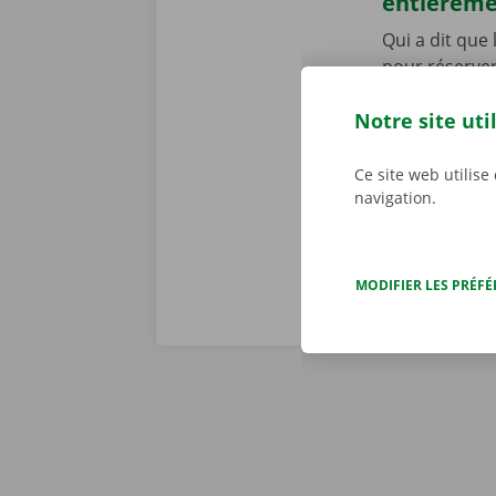
entièrem
Qui a dit que
pour réserver 
contact ! Ouvr
Notre site uti
aller récupér
numérique. Té
notre offre.
Ce site web utilise
navigation.
MODIFIER LES PRÉF