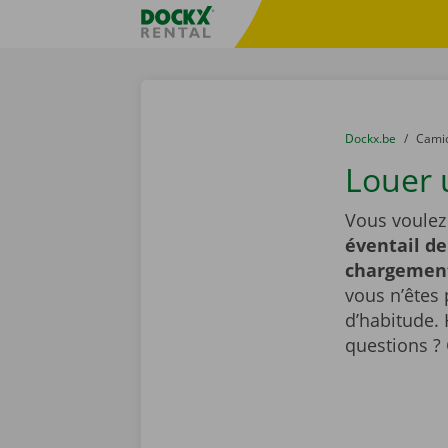
Skip content
Skip language
sitename
You are here:
du
Dockx.be
to
Cami
Louer 
Vous voulez
éventail de
chargemen
vous n’êtes 
d’habitude.
questions ?