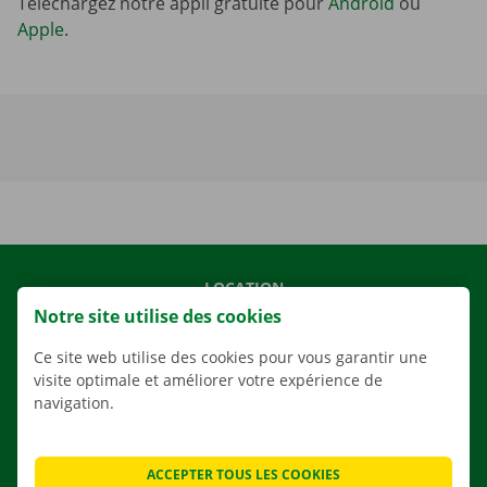
Téléchargez notre appli gratuite pour
Android
ou
Apple
.
LOCATION
Notre site utilise des cookies
NOS VÉHICULES
NOS SERVICES
Ce site web utilise des cookies pour vous garantir une
visite optimale et améliorer votre expérience de
AGENCES
navigation.
APPLI
SOLUTIONS DE DÉMÉNAGEMENT
ACCEPTER TOUS LES COOKIES