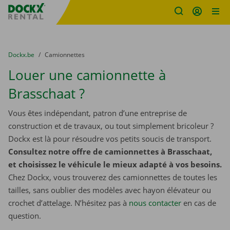
sitename
Skip content
Skip language
You are here:
du
Dockx.be
to
Camionnettes
Louer une camionnette à
Brasschaat ?
Vous êtes indépendant, patron d’une entreprise de
construction et de travaux, ou tout simplement bricoleur ?
Dockx est là pour résoudre vos petits soucis de transport.
Consultez notre offre de camionnettes à Brasschaat,
et choisissez le véhicule le mieux adapté à vos besoins.
Chez Dockx, vous trouverez des camionnettes de toutes les
tailles, sans oublier des modèles avec hayon élévateur ou
crochet d’attelage. N’hésitez pas à
nous contacter
​​​​​​​ en cas de
question.