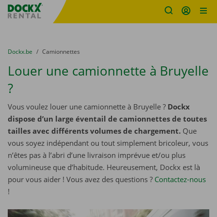
sitename
Skip content
Skip language
You are here:
du
Dockx.be
to
Camionnettes
Louer une camionnette à Bruyelle
?
Vous voulez louer une camionnette à Bruyelle ?
Dockx
dispose d’un large éventail de camionnettes de toutes
tailles avec différents volumes de chargement.
Que
vous soyez indépendant ou tout simplement bricoleur, vous
n’êtes pas à l’abri d’une livraison imprévue et/ou plus
volumineuse que d’habitude. Heureusement, Dockx est là
pour vous aider ! Vous avez des questions ?
Contactez-nous
!