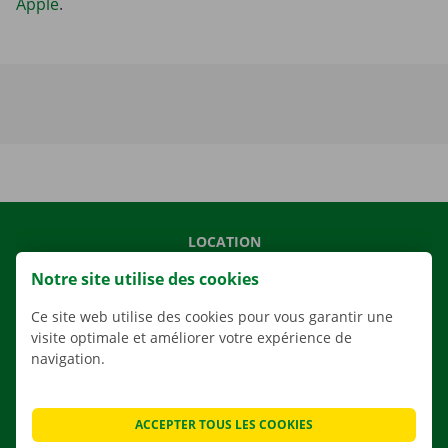
Apple
.
LOCATION
NOS VÉHICULES
Notre site utilise des cookies
NOS SERVICES
Ce site web utilise des cookies pour vous garantir une
AGENCES
visite optimale et améliorer votre expérience de
navigation.
APPLI
SOLUTIONS DE DÉMÉNAGEMENT
ACCEPTER TOUS LES COOKIES