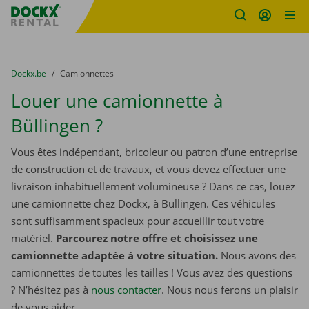
sitename
Skip content
Skip language
You are here:
du
Dockx.be
to
Camionnettes
Louer une camionnette à
Büllingen ?
Vous êtes indépendant, bricoleur ou patron d’une entreprise
de construction et de travaux, et vous devez effectuer une
livraison inhabituellement volumineuse ? Dans ce cas, louez
une camionnette chez Dockx, à Büllingen. Ces véhicules
sont suffisamment spacieux pour accueillir tout votre
matériel.
Parcourez notre offre et choisissez une
camionnette adaptée à votre situation.
Nous avons des
camionnettes de toutes les tailles ! Vous avez des questions
? N’hésitez pas à
nous contacter
. Nous nous ferons un plaisir
de vous aider.