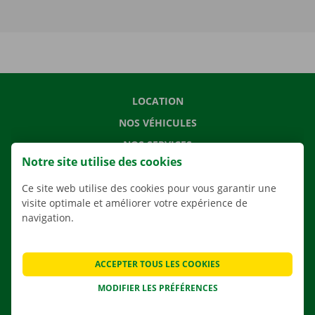
LOCATION
NOS VÉHICULES
NOS SERVICES
Notre site utilise des cookies
AGENCES
Ce site web utilise des cookies pour vous garantir une
APPLI
visite optimale et améliorer votre expérience de
SOLUTIONS DE DÉMÉNAGEMENT
navigation.
ACCEPTER TOUS LES COOKIES
CONTACTEZ NOUS
MODIFIER LES PRÉFÉRENCES
QUESTIONS FRÉQUENTES