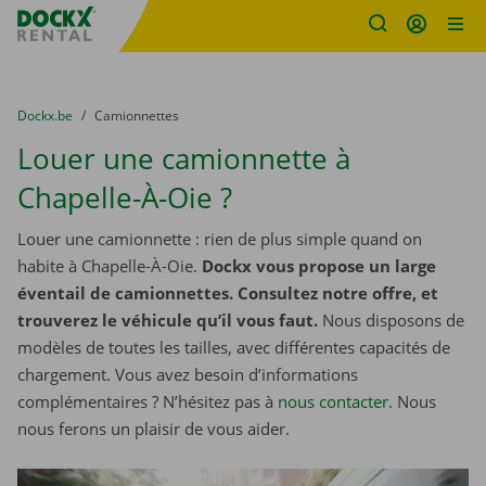
sitename
Skip content
Skip language
You are here:
du
Dockx.be
to
Camionnettes
Louer une camionnette à
Chapelle-À-Oie ?
Louer une camionnette : rien de plus simple quand on
habite à Chapelle-À-Oie.
Dockx vous propose un large
éventail de camionnettes. Consultez notre offre, et
trouverez le véhicule qu’il vous faut.
Nous disposons de
modèles de toutes les tailles, avec différentes capacités de
chargement. Vous avez besoin d’informations
complémentaires ? N’hésitez pas à
nous contacter
. Nous
nous ferons un plaisir de vous aider.