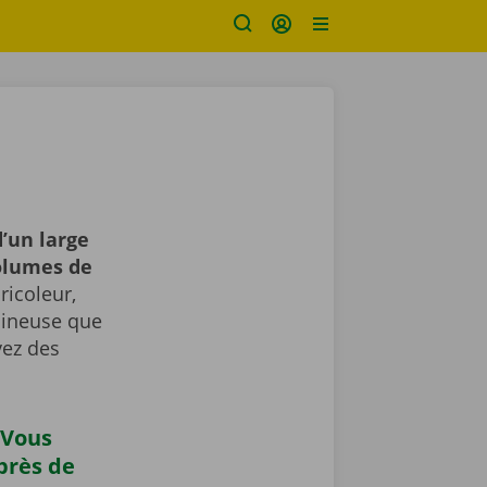
’un large
volumes de
icoleur,
umineuse que
vez des
 Vous
près de