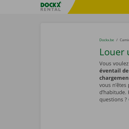
Skip content
Skip language
sitename
You are here:
du
Dockx.be
to
Cami
Louer 
Vous voulez
éventail de
chargemen
vous n’êtes 
d’habitude.
questions ?