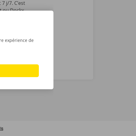
7 j/7. C’est
int ou Dockx
 Pour
é numérique.
tre expérience de