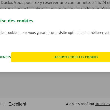
li Dockx. Vous pourrez y réserver une camionnette 24 h/24 et 
, et sans contact ! Utilisez l’appli pour choisir un Pick-up Po
 ainsi que le modèle qui convient le mieux à votre situation.
re camionnette, vous n’aurez qu’à l’ouvrir à l’aide d’une cl
lise des cookies
otre appli gratuite pour
Android
ou
Apple
.
 des cookies pour vous garantir une visite optimale et améliorer vo
ÉRENCES
ACCEPTER TOUS LES COOKIES