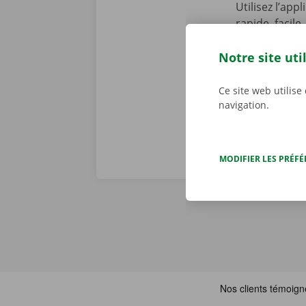
Utilisez l’app
rapide, facile
Service Shop,
récupérer vot
Notre site uti
Téléchargez n
Ce site web utilise
navigation.
MODIFIER LES PRÉF