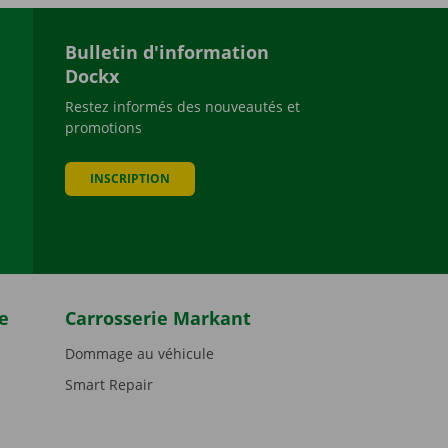
Bulletin d'information
Dockx
Restez informés des nouveautés et
promotions
be
INSCRIPTION
e
Carrosserie Markant
Dommage au véhicule
Smart Repair