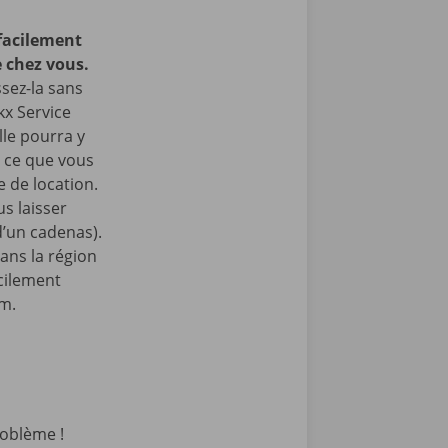
facilement
 chez vous.
ssez-la sans
kx Service
lle pourra y
à ce que vous
 de location.
s laisser
 d’un cadenas).
ans la région
acilement
am.
oblème !