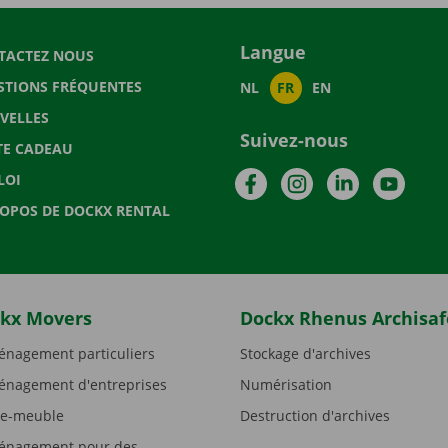
Langue
TACTEZ NOUS
STIONS FRÉQUENTES
NL
FR
EN
VELLES
Suivez-nous
TE CADEAU
Facebook
Instagram
LinkedIn
YouTu
LOI
ROPOS DE DOCKX RENTAL
kx Movers
Dockx Rhenus Archisaf
nagement particuliers
Stockage d'archives
nagement d'entreprises
Numérisation
e-meuble
Destruction d'archives
nagement pour des