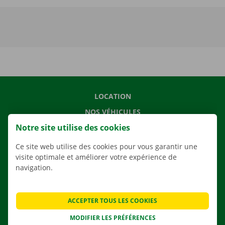
LOCATION
NOS VÉHICULES
Notre site utilise des cookies
NOS SERVICES
AGENCES
Ce site web utilise des cookies pour vous garantir une
visite optimale et améliorer votre expérience de
APPLI
navigation.
SOLUTIONS DE DÉMÉNAGEMENT
ACCEPTER TOUS LES COOKIES
MODIFIER LES PRÉFÉRENCES
CONTACTEZ NOUS