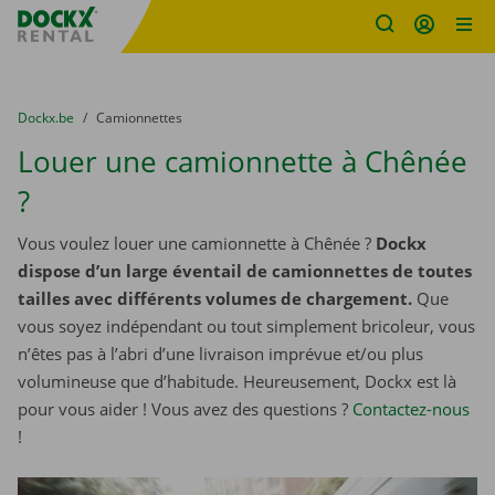
sitename
Skip content
Skip language
You are here:
du
Dockx.be
to
Camionnettes
Louer une camionnette à Chênée
?
Vous voulez louer une camionnette à Chênée ?
Dockx
dispose d’un large éventail de camionnettes de toutes
tailles avec différents volumes de chargement.
Que
vous soyez indépendant ou tout simplement bricoleur, vous
n’êtes pas à l’abri d’une livraison imprévue et/ou plus
volumineuse que d’habitude. Heureusement, Dockx est là
pour vous aider ! Vous avez des questions ?
Contactez-nous
!