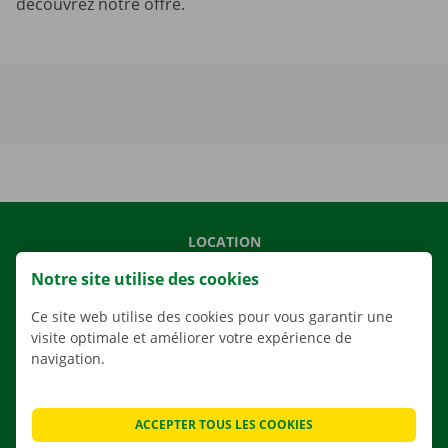
découvrez notre offre.
LOCATION
NOS VÉHICULES
Notre site utilise des cookies
NOS SERVICES
Ce site web utilise des cookies pour vous garantir une
AGENCES
visite optimale et améliorer votre expérience de
navigation.
APPLI
SOLUTIONS DE DÉMÉNAGEMENT
ACCEPTER TOUS LES COOKIES