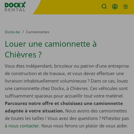
sitename
Skip content
Skip language
You are here:
du
Dockx.be
to
Camionnettes
Louer une camionnette à
Chièvres ?
Vous êtes indépendant, bricoleur ou patron d’une entreprise
de construction et de travaux, et vous devez effectuer une
livraison inhabituellement volumineuse ? Dans ce cas, louez
une camionnette chez Dockx, à Chièvres. Ces véhicules sont
suffisamment spacieux pour accueillir tout votre matériel.
Parcourez notre offre et choisissez une camionnette
adaptée à votre situation.
Nous avons des camionnettes
de toutes les tailles ! Vous avez des questions ? N’hésitez pas
à
nous contacter
. Nous nous ferons un plaisir de vous aider.