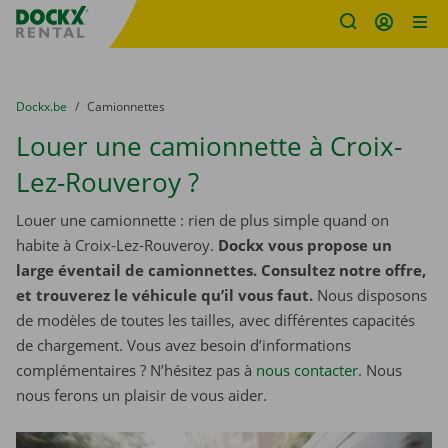
sitename
Skip content
Skip language
You are here:
du
Dockx.be
to
Camionnettes
Louer une camionnette à Croix-
Lez-Rouveroy ?
Louer une camionnette : rien de plus simple quand on
habite à Croix-Lez-Rouveroy.
Dockx vous propose un
large éventail de camionnettes. Consultez notre offre,
et trouverez le véhicule qu’il vous faut.
Nous disposons
de modèles de toutes les tailles, avec différentes capacités
de chargement. Vous avez besoin d’informations
complémentaires ? N’hésitez pas à
nous contacter
. Nous
nous ferons un plaisir de vous aider.