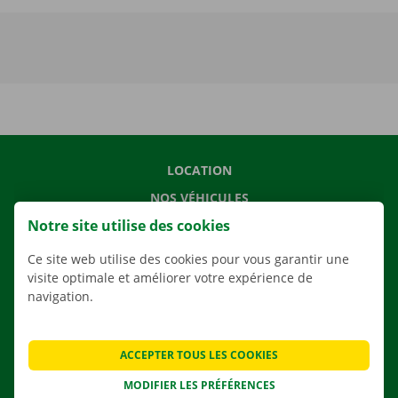
LOCATION
NOS VÉHICULES
Notre site utilise des cookies
NOS SERVICES
AGENCES
Ce site web utilise des cookies pour vous garantir une
visite optimale et améliorer votre expérience de
APPLI
navigation.
SOLUTIONS DE DÉMÉNAGEMENT
ACCEPTER TOUS LES COOKIES
MODIFIER LES PRÉFÉRENCES
CONTACTEZ NOUS