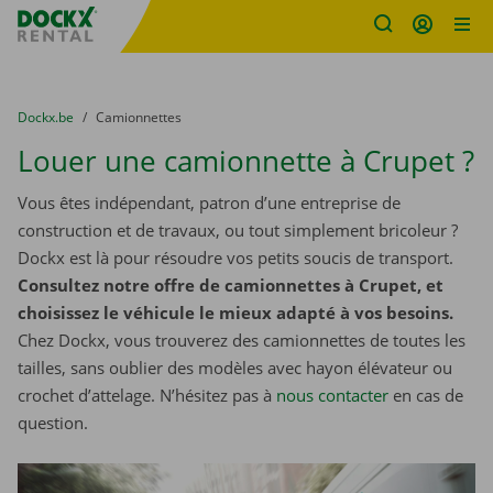
sitename
Skip content
Skip language
You are here:
du
Dockx.be
to
Camionnettes
Louer une camionnette à Crupet ?
Vous êtes indépendant, patron d’une entreprise de
construction et de travaux, ou tout simplement bricoleur ?
Dockx est là pour résoudre vos petits soucis de transport.
Consultez notre offre de camionnettes à Crupet, et
choisissez le véhicule le mieux adapté à vos besoins.
Chez Dockx, vous trouverez des camionnettes de toutes les
tailles, sans oublier des modèles avec hayon élévateur ou
crochet d’attelage. N’hésitez pas à
nous contacter
​​​​​​​ en cas de
question.