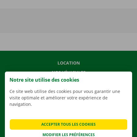
LOCATION
NOS VÉHICULES
Notre site utilise des cookies
NOS SERVICES
Ce site web utilise des cookies pour vous garantir une
AGENCES
visite optimale et améliorer votre expérience de
APPLI
navigation.
SOLUTIONS DE DÉMÉNAGEMENT
ACCEPTER TOUS LES COOKIES
MODIFIER LES PRÉFÉRENCES