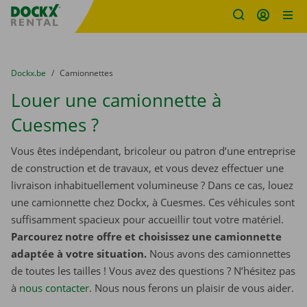
sitename
Skip content
Skip language
You are here:
du
Dockx.be
to
Camionnettes
Louer une camionnette à
Cuesmes ?
Vous êtes indépendant, bricoleur ou patron d’une entreprise
de construction et de travaux, et vous devez effectuer une
livraison inhabituellement volumineuse ? Dans ce cas, louez
une camionnette chez Dockx, à Cuesmes. Ces véhicules sont
suffisamment spacieux pour accueillir tout votre matériel.
Parcourez notre offre et choisissez une camionnette
adaptée à votre situation.
Nous avons des camionnettes
de toutes les tailles ! Vous avez des questions ? N’hésitez pas
à
nous contacter
. Nous nous ferons un plaisir de vous aider.