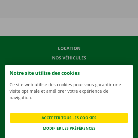
LOCATION
NOS VÉHICULES
NOS SERVICES
Notre site utilise des cookies
AGENCES
Ce site web utilise des cookies pour vous garantir une
APPLI
visite optimale et améliorer votre expérience de
SOLUTIONS DE DÉMÉNAGEMENT
navigation.
ACCEPTER TOUS LES COOKIES
CONTACTEZ NOUS
MODIFIER LES PRÉFÉRENCES
QUESTIONS FRÉQUENTES