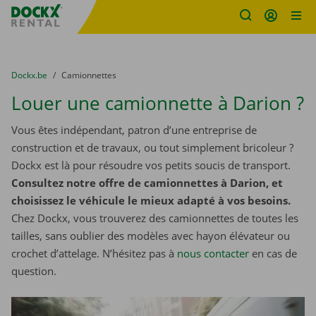
sitename
Skip content
Skip language
You are here:
du
Dockx.be
to
Camionnettes
Louer une camionnette à Darion ?
Vous êtes indépendant, patron d’une entreprise de
construction et de travaux, ou tout simplement bricoleur ?
Dockx est là pour résoudre vos petits soucis de transport.
Consultez notre offre de camionnettes à Darion, et
choisissez le véhicule le mieux adapté à vos besoins.
Chez Dockx, vous trouverez des camionnettes de toutes les
tailles, sans oublier des modèles avec hayon élévateur ou
crochet d’attelage. N’hésitez pas à
nous contacter
​​​​​​​ en cas de
question.