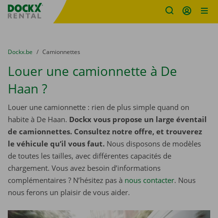
sitename
Skip content
Skip language
You are here:
du
Dockx.be
to
Camionnettes
Louer une camionnette à De
Haan ?
Louer une camionnette : rien de plus simple quand on
habite à De Haan.
Dockx vous propose un large éventail
de camionnettes. Consultez notre offre, et trouverez
le véhicule qu’il vous faut.
Nous disposons de modèles
de toutes les tailles, avec différentes capacités de
chargement. Vous avez besoin d’informations
complémentaires ? N’hésitez pas à
nous contacter
. Nous
nous ferons un plaisir de vous aider.