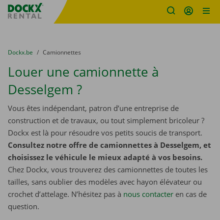
sitename
Skip content
Skip language
You are here:
du
Dockx.be
to
Camionnettes
Louer une camionnette à
Desselgem ?
Vous êtes indépendant, patron d’une entreprise de
construction et de travaux, ou tout simplement bricoleur ?
Dockx est là pour résoudre vos petits soucis de transport.
Consultez notre offre de camionnettes à Desselgem, et
choisissez le véhicule le mieux adapté à vos besoins.
Chez Dockx, vous trouverez des camionnettes de toutes les
tailles, sans oublier des modèles avec hayon élévateur ou
crochet d’attelage. N’hésitez pas à
nous contacter
​​​​​​​ en cas de
question.