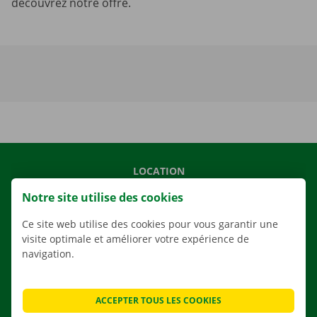
découvrez notre offre.
LOCATION
NOS VÉHICULES
Notre site utilise des cookies
NOS SERVICES
Ce site web utilise des cookies pour vous garantir une
AGENCES
visite optimale et améliorer votre expérience de
navigation.
APPLI
SOLUTIONS DE DÉMÉNAGEMENT
ACCEPTER TOUS LES COOKIES