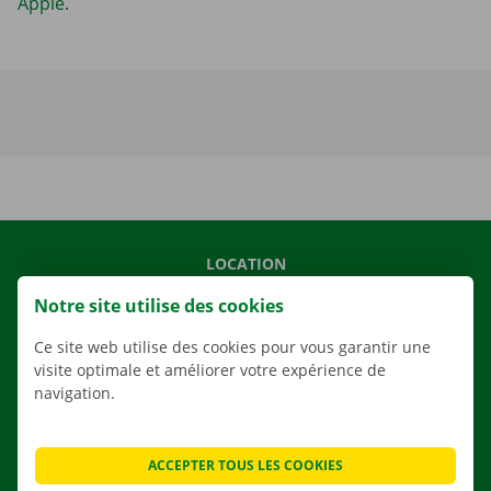
Apple
.
LOCATION
NOS VÉHICULES
Notre site utilise des cookies
NOS SERVICES
Ce site web utilise des cookies pour vous garantir une
AGENCES
visite optimale et améliorer votre expérience de
navigation.
APPLI
SOLUTIONS DE DÉMÉNAGEMENT
ACCEPTER TOUS LES COOKIES