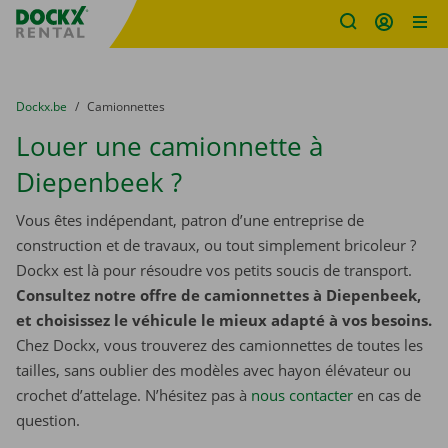
sitename
Skip content
Skip language
You are here:
du
Dockx.be
to
Camionnettes
Louer une camionnette à
Diepenbeek ?
Vous êtes indépendant, patron d’une entreprise de
construction et de travaux, ou tout simplement bricoleur ?
Dockx est là pour résoudre vos petits soucis de transport.
Consultez notre offre de camionnettes à Diepenbeek,
et choisissez le véhicule le mieux adapté à vos besoins.
Chez Dockx, vous trouverez des camionnettes de toutes les
tailles, sans oublier des modèles avec hayon élévateur ou
crochet d’attelage. N’hésitez pas à
nous contacter
​​​​​​​ en cas de
question.