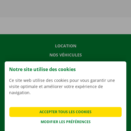
LOCATION
NOS VÉHICULES
NOS SERVICES
Notre site utilise des cookies
AGENCES
Ce site web utilise des cookies pour vous garantir une
APPLI
visite optimale et améliorer votre expérience de
SOLUTIONS DE DÉMÉNAGEMENT
navigation.
ACCEPTER TOUS LES COOKIES
CONTACTEZ NOUS
MODIFIER LES PRÉFÉRENCES
QUESTIONS FRÉQUENTES