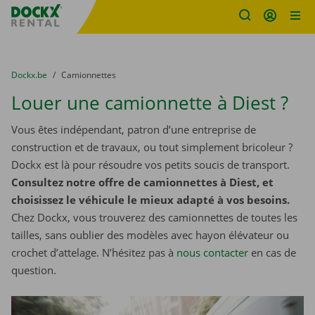
sitename
Skip content
Skip language
You are here:
du
Dockx.be
to
Camionnettes
Louer une camionnette à Diest ?
Vous êtes indépendant, patron d’une entreprise de
construction et de travaux, ou tout simplement bricoleur ?
Dockx est là pour résoudre vos petits soucis de transport.
Consultez notre offre de camionnettes à Diest, et
choisissez le véhicule le mieux adapté à vos besoins.
Chez Dockx, vous trouverez des camionnettes de toutes les
tailles, sans oublier des modèles avec hayon élévateur ou
crochet d’attelage. N’hésitez pas à
nous contacter
​​​​​​​ en cas de
question.