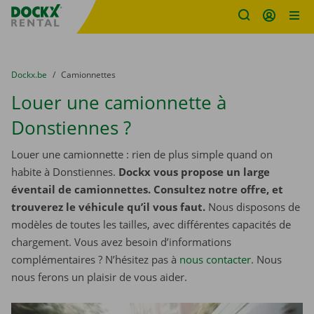
sitename
Skip content
Skip language
You are here:
du
Dockx.be
to
Camionnettes
Louer une camionnette à
Donstiennes ?
Louer une camionnette : rien de plus simple quand on
habite à Donstiennes.
Dockx vous propose un large
éventail de camionnettes. Consultez notre offre, et
trouverez le véhicule qu’il vous faut.
Nous disposons de
modèles de toutes les tailles, avec différentes capacités de
chargement. Vous avez besoin d’informations
complémentaires ? N’hésitez pas à
nous contacter
. Nous
nous ferons un plaisir de vous aider.