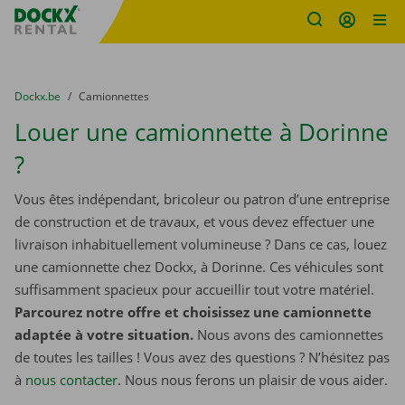
sitename
Skip content
Skip language
You are here:
du
Dockx.be
to
Camionnettes
Louer une camionnette à Dorinne
?
Vous êtes indépendant, bricoleur ou patron d’une entreprise
de construction et de travaux, et vous devez effectuer une
livraison inhabituellement volumineuse ? Dans ce cas, louez
une camionnette chez Dockx, à Dorinne. Ces véhicules sont
suffisamment spacieux pour accueillir tout votre matériel.
Parcourez notre offre et choisissez une camionnette
adaptée à votre situation.
Nous avons des camionnettes
de toutes les tailles ! Vous avez des questions ? N’hésitez pas
à
nous contacter
. Nous nous ferons un plaisir de vous aider.