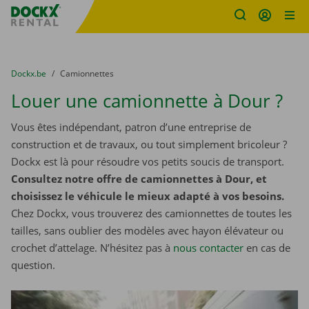
sitename
Skip content
Skip language
You are here:
du
Dockx.be
to
Camionnettes
Louer une camionnette à Dour ?
Vous êtes indépendant, patron d’une entreprise de
construction et de travaux, ou tout simplement bricoleur ?
Dockx est là pour résoudre vos petits soucis de transport.
Consultez notre offre de camionnettes à Dour, et
choisissez le véhicule le mieux adapté à vos besoins.
Chez Dockx, vous trouverez des camionnettes de toutes les
tailles, sans oublier des modèles avec hayon élévateur ou
crochet d’attelage. N’hésitez pas à
nous contacter
​​​​​​​ en cas de
question.