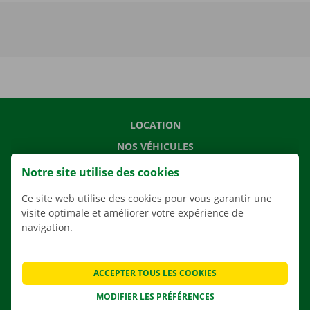
LOCATION
NOS VÉHICULES
NOS SERVICES
Notre site utilise des cookies
AGENCES
Ce site web utilise des cookies pour vous garantir une
APPLI
visite optimale et améliorer votre expérience de
navigation.
SOLUTIONS DE DÉMÉNAGEMENT
ACCEPTER TOUS LES COOKIES
MODIFIER LES PRÉFÉRENCES
CONTACTEZ NOUS